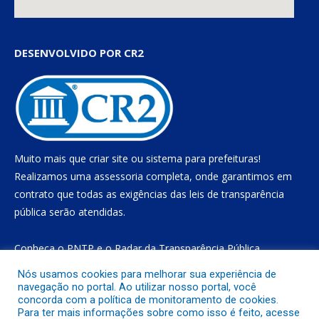
DESENVOLVIDO POR CR2
Muito mais que
criar site
ou
sistema para prefeituras
!
Realizamos uma
assessoria
completa, onde garantimos em
contrato que todas as exigências das
leis de transparência
pública
serão atendidas.
Conheça o
PNTP
e o
Radar da Transparência Pública
Nós usamos cookies para melhorar sua experiência de
navegação no portal. Ao utilizar nosso portal, você
concorda com a política de monitoramento de cookies.
Todos os direitos reservados a Prefeitura Municipal de Gurupá
Para ter mais informações sobre como isso é feito, acesse