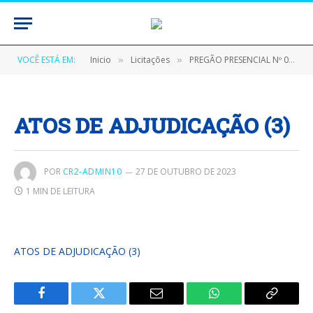
VOCÊ ESTÁ EM:
Inicio
Licitações
PREGÃO PRESENCIAL Nº 020301/2023 (AQUISIÇÃO DE FORNECIMENTO MATERIAL DE CONSUMO PARA SUPRIR AS NECESSIDADES DA SECRETARIA MUNICIPAL DE SAÚDE DE GURUPÁ)
»
»
ATOS DE ADJUDICAÇÃO (3)
POR
CR2-ADMIN10
27 DE OUTUBRO DE 2023
1 MIN DE LEITURA
ATOS DE ADJUDICAÇÃO (3)
Facebook
Twitter
E-
WhatsApp
Copiar