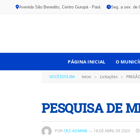
Avenida São Benedito, Centro Gurupá - Pará
Seg. a sex. de 
PÁGINA INICIAL
O MUNICÍ
VOCÊ ESTÁ EM:
Inicio
Licitações
PREGÃO PR
»
»
PESQUISA DE M
POR
CR2-ADMIN8
18 DE ABRIL DE 2023