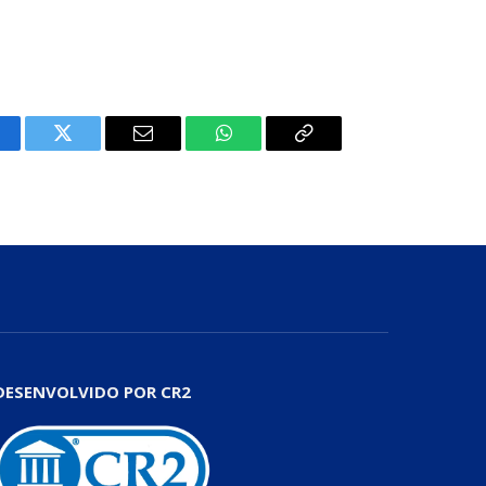
cebook
Twitter
E-
WhatsApp
Copiar
mail
Link
DESENVOLVIDO POR CR2