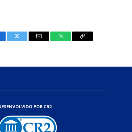
cebook
Twitter
E-
WhatsApp
Copiar
mail
Link
DESENVOLVIDO POR CR2