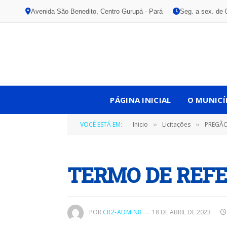
Avenida São Benedito, Centro Gurupá - Pará
Seg. a sex. de 
PÁGINA INICIAL
O MUNICÍ
VOCÊ ESTÁ EM:
Inicio
Licitações
PREGÃO EL
»
»
TERMO DE REFE
POR
CR2-ADMIN8
18 DE ABRIL DE 2023