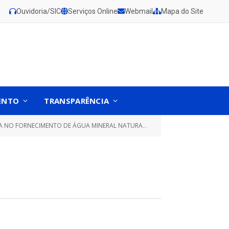
Ouvidoria/SIC
Serviços Online
Webmail
Mapa do Site
ENTO
TRANSPARÊNCIA
RAL, PARA AS UNIDADES ADMINISTRATIVAS DO MUNICÍPIO DE GURUPÁ/PA)