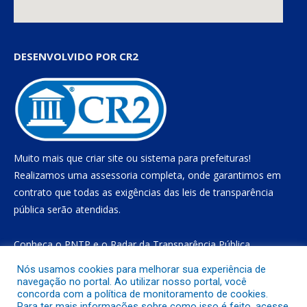
DESENVOLVIDO POR CR2
Muito mais que
criar site
ou
sistema para prefeituras
!
Realizamos uma
assessoria
completa, onde garantimos em
contrato que todas as exigências das
leis de transparência
pública
serão atendidas.
Conheça o
PNTP
e o
Radar da Transparência Pública
Nós usamos cookies para melhorar sua experiência de
navegação no portal. Ao utilizar nosso portal, você
concorda com a política de monitoramento de cookies.
Todos os direitos reservados a Prefeitura Municipal de Gurupá
Para ter mais informações sobre como isso é feito, acesse