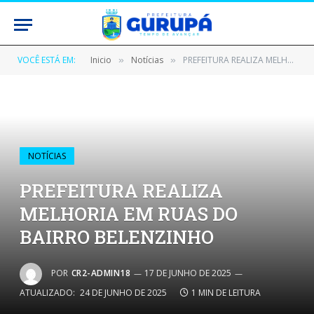
VOCÊ ESTÁ EM:
Inicio
Notícias
PREFEITURA REALIZA MELHORIA EM RUAS DO BAIRRO BELENZINHO
»
»
NOTÍCIAS
PREFEITURA REALIZA
MELHORIA EM RUAS DO
BAIRRO BELENZINHO
POR
CR2-ADMIN18
17 DE JUNHO DE 2025
ATUALIZADO:
24 DE JUNHO DE 2025
1 MIN DE LEITURA