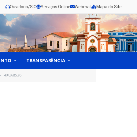
Ouvidoria/SIC
Serviços Online
Webmail
Mapa do Site
ENTO
TRANSPARÊNCIA
4X0A8536
»