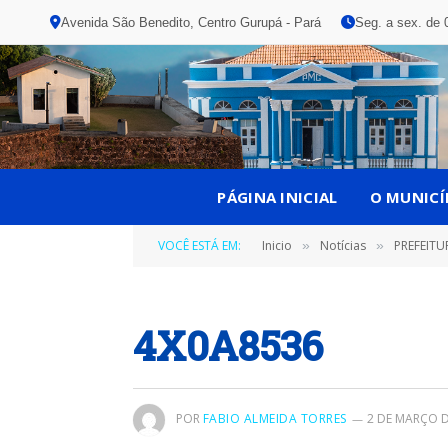
Avenida São Benedito, Centro Gurupá - Pará
Seg. a sex. de 
PÁGINA INICIAL
O MUNICÍ
VOCÊ ESTÁ EM:
Inicio
Notícias
PREFEIT
»
»
4X0A8536
POR
FABIO ALMEIDA TORRES
2 DE MARÇO D