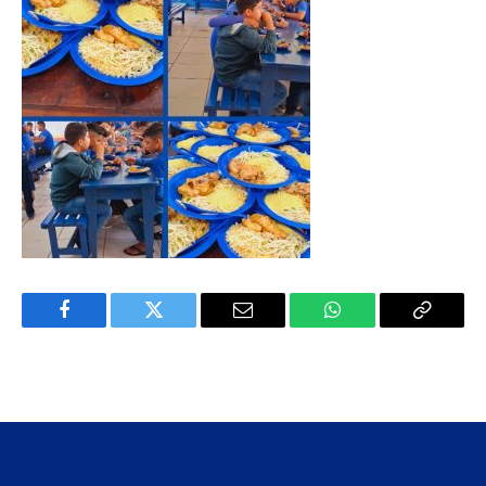
Facebook
Twitter
E-
WhatsApp
Copiar
mail
Link