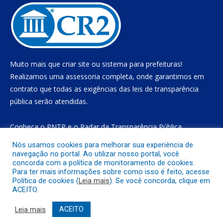
Muito mais que
criar site
ou
sistema para prefeituras
!
Realizamos uma
assessoria
completa, onde garantimos em
contrato que todas as exigências das
leis de transparência
pública
serão atendidas.
Conheça o
PNTP
e o
Radar da Transparência Pública
Nós usamos cookies para melhorar sua experiência de
navegação no portal. Ao utilizar nosso portal, você
concorda com a política de monitoramento de cookies.
Todos os direitos reservados a Prefeitura Municipal de Gurupá
Para ter mais informações sobre como isso é feito, acesse
Política de cookies (
Leia mais
). Se você concorda, clique em
ACEITO.
Mapa do Site
Acessar Área Administrativa
Acessar o Webmail
Leia mais
ACEITO