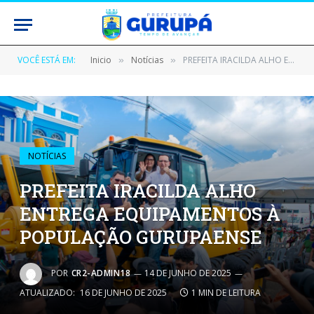
VOCÊ ESTÁ EM:
Inicio
Notícias
PREFEITA IRACILDA ALHO ENTREGA EQUIPAMENTOS À POPULAÇÃO GURUPAENSE
»
»
NOTÍCIAS
PREFEITA IRACILDA ALHO
ENTREGA EQUIPAMENTOS À
POPULAÇÃO GURUPAENSE
POR
CR2-ADMIN18
14 DE JUNHO DE 2025
ATUALIZADO:
16 DE JUNHO DE 2025
1 MIN DE LEITURA