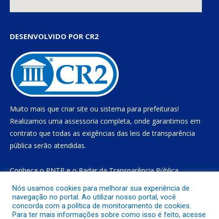
DESENVOLVIDO POR CR2
Muito mais que
criar site
ou
sistema para prefeituras
!
Realizamos uma
assessoria
completa, onde garantimos em
contrato que todas as exigências das
leis de transparência
pública
serão atendidas.
Conheça o
PNTP
e o
Radar da Transparência Pública
Nós usamos cookies para melhorar sua experiência de
navegação no portal. Ao utilizar nosso portal, você
concorda com a política de monitoramento de cookies.
Todos os direitos reservados a Prefeitura Municipal de Gurupá
Para ter mais informações sobre como isso é feito, acesse