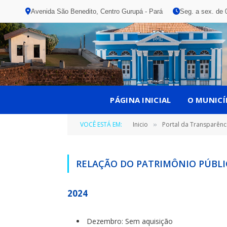
Avenida São Benedito, Centro Gurupá - Pará
Seg. a sex. de 
PÁGINA INICIAL
O MUNICÍ
VOCÊ ESTÁ EM:
Inicio
Portal da Transparênc
»
RELAÇÃO DO PATRIMÔNIO PÚBLIC
2024
Dezembro: Sem aquisição