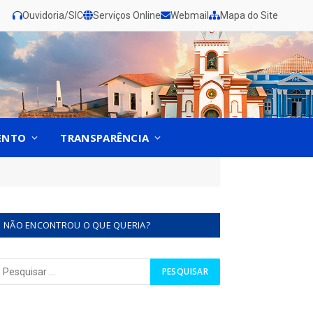
Ouvidoria/SIC
Serviços Online
Webmail
Mapa do Site
ENTO
TRANSPARÊNCIA
NÃO ENCONTROU O QUE QUERIA?