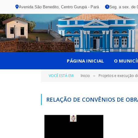
Avenida São Benedito, Centro Gurupá - Pará
Seg. a sex. de 
PÁGINA INICIAL
O MUNICÍ
VOCÊ ESTÁ EM:
Inicio
Projetos e execução d
»
RELAÇÃO DE CONVÊNIOS DE OBR