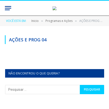
VOCÊ ESTÁ EM:
Inicio
Programas e Ações
AÇÕES E PROG 04
»
»
AÇÕES E PROG 04
NÃO ENCONTROU O QUE QUERIA?