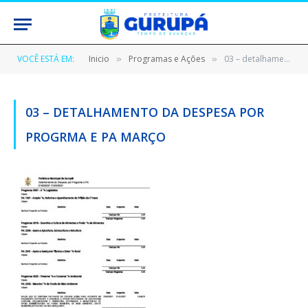
VOCÊ ESTÁ EM:
Inicio
Programas e Ações
03 – detalhamento da despesa por progrma e pa março
»
»
03 – DETALHAMENTO DA DESPESA POR
PROGRMA E PA MARÇO