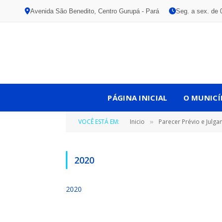
Avenida São Benedito, Centro Gurupá - Pará
Seg. a sex. de 
PÁGINA INICIAL
O MUNICÍ
VOCÊ ESTÁ EM:
Inicio
Parecer Prévio e Julg
»
2020
2020