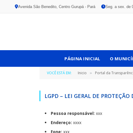
Avenida São Benedito, Centro Gurupá - Pará
Seg. a sex. de 
PÁGINA INICIAL
O MUNICÍ
VOCÊ ESTÁ EM:
Inicio
Portal da Transparênc
»
LGPD – LEI GERAL DE PROTEÇÃO
Pessoa responsável:
xxx
Endereço:
xxxx
Fone:
xxx