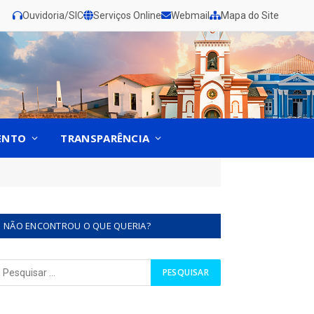
Ouvidoria/SIC
Serviços Online
Webmail
Mapa do Site
ENTO
TRANSPARÊNCIA
NÃO ENCONTROU O QUE QUERIA?