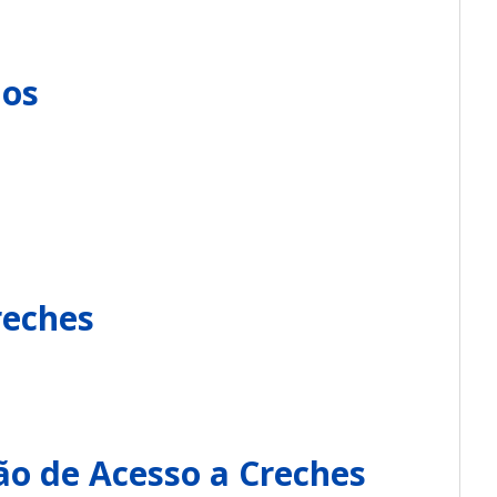
dos
reches
ção de Acesso a Creches