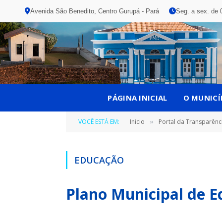
Avenida São Benedito, Centro Gurupá - Pará
Seg. a sex. de 
PÁGINA INICIAL
O MUNICÍ
VOCÊ ESTÁ EM:
Inicio
Portal da Transparênc
»
EDUCAÇÃO
Plano Municipal de 