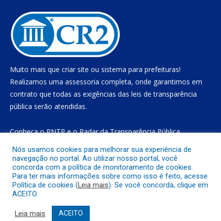
Muito mais que
criar site
ou
sistema para prefeituras
!
Realizamos uma
assessoria
completa, onde garantimos em
contrato que todas as exigências das
leis de transparência
pública
serão atendidas.
Conheça o
PNTP
e o
Radar da Transparência Pública
Nós usamos cookies para melhorar sua experiência de
navegação no portal. Ao utilizar nosso portal, você
concorda com a política de monitoramento de cookies.
Todos os direitos reservados a Prefeitura Municipal de Gurupá
Para ter mais informações sobre como isso é feito, acesse
Política de cookies (
Leia mais
). Se você concorda, clique em
ACEITO.
Mapa do Site
Acessar Área Administrativa
Acessar o Webmail
Leia mais
ACEITO