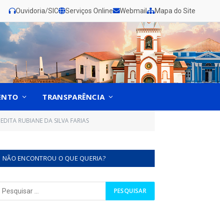
Ouvidoria/SIC
Serviços Online
Webmail
Mapa do Site
ENTO
TRANSPARÊNCIA
DITA RUBIANE DA SILVA FARIAS
NÃO ENCONTROU O QUE QUERIA?