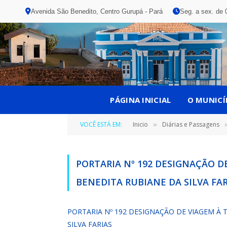
Avenida São Benedito, Centro Gurupá - Pará
Seg. a sex. de 
PÁGINA INICIAL
O MUNICÍ
VOCÊ ESTÁ EM:
Inicio
Diárias e Passagens
»
PORTARIA Nº 192 DESIGNAÇÃO D
BENEDITA RUBIANE DA SILVA FAR
PORTARIA Nº 192 DESIGNAÇÃO DE VIAGEM À 
SILVA FARIAS