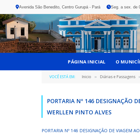
Avenida São Benedito, Centro Gurupá - Pará
Seg. a sex. de 
PÁGINA INICIAL
O MUNICÍ
VOCÊ ESTÁ EM:
Inicio
Diárias e Passagens
»
PORTARIA Nº 146 DESIGNAÇÃO 
WERLLEN PINTO ALVES
PORTARIA Nº 146 DESIGNAÇÃO DE VIAGEM 