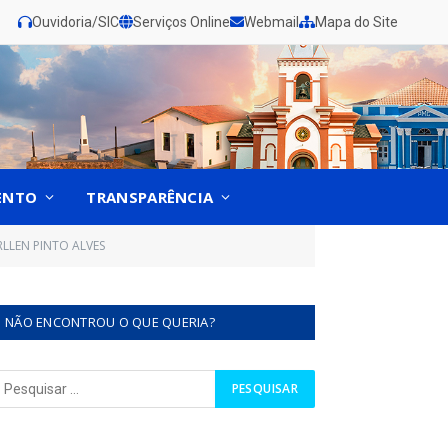
Ouvidoria/SIC
Serviços Online
Webmail
Mapa do Site
ENTO
TRANSPARÊNCIA
RLLEN PINTO ALVES
NÃO ENCONTROU O QUE QUERIA?