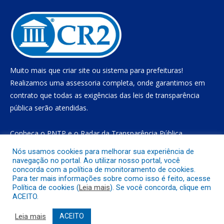
Muito mais que
criar site
ou
sistema para prefeituras
!
Realizamos uma
assessoria
completa, onde garantimos em
contrato que todas as exigências das
leis de transparência
pública
serão atendidas.
Conheça o
PNTP
e o
Radar da Transparência Pública
Nós usamos cookies para melhorar sua experiência de
navegação no portal. Ao utilizar nosso portal, você
concorda com a política de monitoramento de cookies.
Todos os direitos reservados a Prefeitura Municipal de Gurupá
Para ter mais informações sobre como isso é feito, acesse
Política de cookies (
Leia mais
). Se você concorda, clique em
ACEITO.
Mapa do Site
Acessar Área Administrativa
Acessar o Webmail
Leia mais
ACEITO