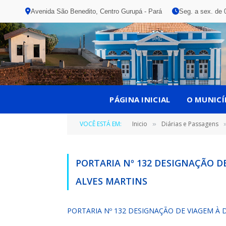
Avenida São Benedito, Centro Gurupá - Pará
Seg. a sex. de 
PÁGINA INICIAL
O MUNICÍ
VOCÊ ESTÁ EM:
Inicio
Diárias e Passagens
»
PORTARIA Nº 132 DESIGNAÇÃO D
ALVES MARTINS
PORTARIA Nº 132 DESIGNAÇÃO DE VIAGEM À 