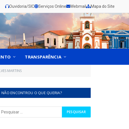
Ouvidoria/SIC
Serviços Online
Webmail
Mapa do Site
ENTO
TRANSPARÊNCIA
LVES MARTINS
NÃO ENCONTROU O QUE QUERIA?