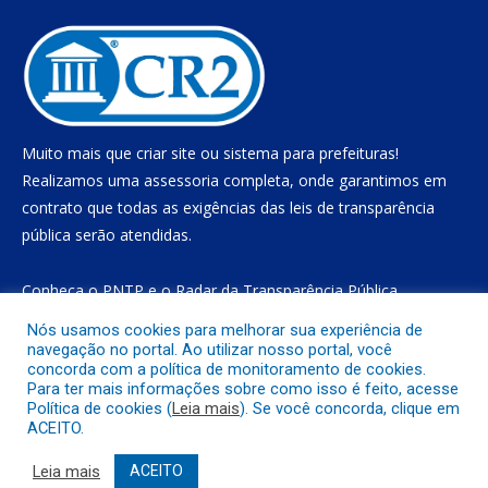
Muito mais que
criar site
ou
sistema para prefeituras
!
Realizamos uma
assessoria
completa, onde garantimos em
contrato que todas as exigências das
leis de transparência
pública
serão atendidas.
Conheça o
PNTP
e o
Radar da Transparência Pública
Nós usamos cookies para melhorar sua experiência de
navegação no portal. Ao utilizar nosso portal, você
concorda com a política de monitoramento de cookies.
Todos os direitos reservados a Prefeitura Municipal de Gurupá
Para ter mais informações sobre como isso é feito, acesse
Política de cookies (
Leia mais
). Se você concorda, clique em
ACEITO.
Mapa do Site
Acessar Área Administrativa
Acessar o Webmail
Leia mais
ACEITO