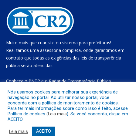
Muito mais que
criar site
ou
sistema para prefeituras
!
Realizamos uma
assessoria
completa, onde garantimos em
contrato que todas as exigências das
leis de transparência
pública
serão atendidas.
Conheça o
PNTP
e o
Radar da Transparência Pública
Nós usamos cookies para melhorar sua experiência de
navegação no portal. Ao utilizar nosso portal, você
concorda com a política de monitoramento de cookies.
Todos os direitos reservados a Prefeitura Municipal de Gurupá
Para ter mais informações sobre como isso é feito, acesse
Política de cookies (
Leia mais
). Se você concorda, clique em
ACEITO.
Mapa do Site
Acessar Área Administrativa
Acessar o Webmail
Leia mais
ACEITO