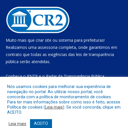
Muito mais que
criar site
ou
sistema para prefeituras
!
Realizamos uma
assessoria
completa, onde garantimos em
contrato que todas as exigências das
leis de transparência
pública
serão atendidas.
Conheça o
PNTP
e o
Radar da Transparência Pública
Nós usamos cookies para melhorar sua experiência de
navegação no portal. Ao utilizar nosso portal, você
concorda com a política de monitoramento de cookies.
Todos os direitos reservados a Prefeitura Municipal de Gurupá
Para ter mais informações sobre como isso é feito, acesse
Política de cookies (
Leia mais
). Se você concorda, clique em
ACEITO.
Mapa do Site
Acessar Área Administrativa
Acessar o Webmail
Leia mais
ACEITO