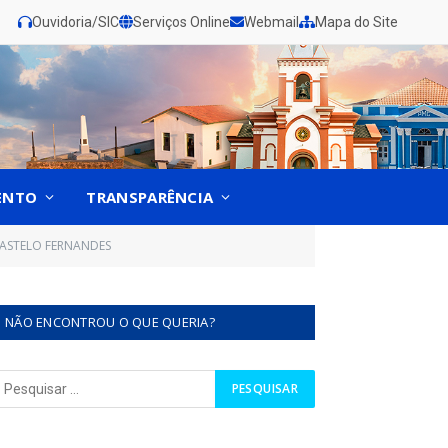
Ouvidoria/SIC
Serviços Online
Webmail
Mapa do Site
ENTO
TRANSPARÊNCIA
 CASTELO FERNANDES
NÃO ENCONTROU O QUE QUERIA?