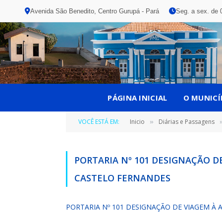
Avenida São Benedito, Centro Gurupá - Pará
Seg. a sex. de 
PÁGINA INICIAL
O MUNICÍ
VOCÊ ESTÁ EM:
Inicio
Diárias e Passagens
»
PORTARIA Nº 101 DESIGNAÇÃO DE
CASTELO FERNANDES
PORTARIA Nº 101 DESIGNAÇÃO DE VIAGEM À 