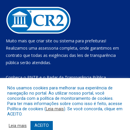
Muito mais que
criar site
ou
sistema para prefeituras
!
Realizamos uma
assessoria
completa, onde garantimos em
contrato que todas as exigências das
leis de transparência
pública
serão atendidas.
Conheça o
PNTP
e o
Radar da Transparência Pública
Nós usamos cookies para melhorar sua experiência de
navegação no portal. Ao utilizar nosso portal, você
concorda com a política de monitoramento de cookies.
Todos os direitos reservados a Prefeitura Municipal de Gurupá
Para ter mais informações sobre como isso é feito, acesse
Política de cookies (
Leia mais
). Se você concorda, clique em
ACEITO.
Mapa do Site
Acessar Área Administrativa
Acessar o Webmail
Leia mais
ACEITO