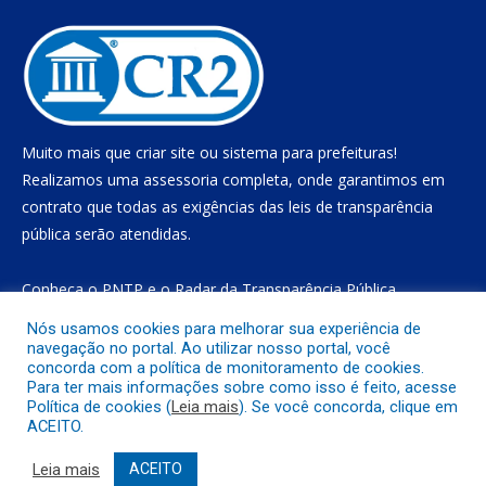
Muito mais que
criar site
ou
sistema para prefeituras
!
Realizamos uma
assessoria
completa, onde garantimos em
contrato que todas as exigências das
leis de transparência
pública
serão atendidas.
Conheça o
PNTP
e o
Radar da Transparência Pública
Nós usamos cookies para melhorar sua experiência de
navegação no portal. Ao utilizar nosso portal, você
concorda com a política de monitoramento de cookies.
Todos os direitos reservados a Prefeitura Municipal de Gurupá
Para ter mais informações sobre como isso é feito, acesse
Política de cookies (
Leia mais
). Se você concorda, clique em
ACEITO.
Mapa do Site
Acessar Área Administrativa
Acessar o Webmail
Leia mais
ACEITO