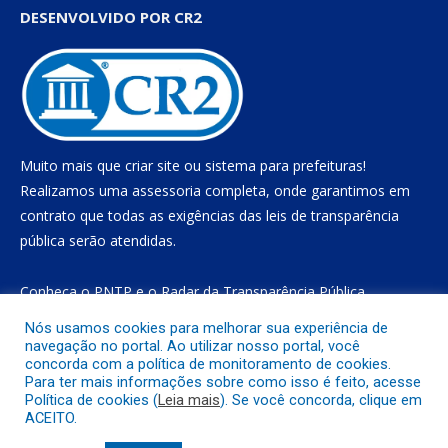
DESENVOLVIDO POR CR2
Muito mais que
criar site
ou
sistema para prefeituras
!
Realizamos uma
assessoria
completa, onde garantimos em
contrato que todas as exigências das
leis de transparência
pública
serão atendidas.
Conheça o
PNTP
e o
Radar da Transparência Pública
Nós usamos cookies para melhorar sua experiência de
navegação no portal. Ao utilizar nosso portal, você
concorda com a política de monitoramento de cookies.
Todos os direitos reservados a Prefeitura Municipal de Gurupá
Para ter mais informações sobre como isso é feito, acesse
Política de cookies (
Leia mais
). Se você concorda, clique em
ACEITO.
Mapa do Site
Acessar Área Administrativa
Acessar o Webmail