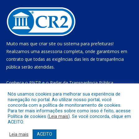
Muito mais que
criar site
ou
sistema para prefeituras
!
Realizamos uma
assessoria
completa, onde garantimos em
contrato que todas as exigências das
leis de transparência
pública
serão atendidas.
Conheça o
PNTP
e o
Radar da Transparência Pública
Nós usamos cookies para melhorar sua experiência de
navegação no portal. Ao utilizar nosso portal, você
concorda com a política de monitoramento de cookies.
Todos os direitos reservados a Prefeitura Municipal de Gurupá
Para ter mais informações sobre como isso é feito, acesse
Política de cookies (
Leia mais
). Se você concorda, clique em
ACEITO.
Mapa do Site
Acessar Área Administrativa
Acessar o Webmail
Leia mais
ACEITO