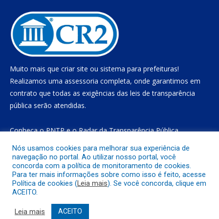
Muito mais que
criar site
ou
sistema para prefeituras
!
Realizamos uma
assessoria
completa, onde garantimos em
contrato que todas as exigências das
leis de transparência
pública
serão atendidas.
Conheça o
PNTP
e o
Radar da Transparência Pública
Nós usamos cookies para melhorar sua experiência de
navegação no portal. Ao utilizar nosso portal, você
concorda com a política de monitoramento de cookies.
Todos os direitos reservados a Prefeitura Municipal de Gurupá
Para ter mais informações sobre como isso é feito, acesse
Política de cookies (
Leia mais
). Se você concorda, clique em
ACEITO.
Mapa do Site
Acessar Área Administrativa
Acessar o Webmail
Leia mais
ACEITO