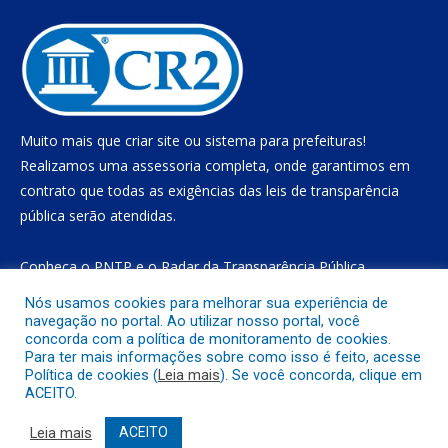
Muito mais que
criar site
ou
sistema para prefeituras
!
Realizamos uma
assessoria
completa, onde garantimos em
contrato que todas as exigências das
leis de transparência
pública
serão atendidas.
Conheça o
PNTP
e o
Radar da Transparência Pública
Nós usamos cookies para melhorar sua experiência de
navegação no portal. Ao utilizar nosso portal, você
concorda com a política de monitoramento de cookies.
Todos os direitos reservados a Prefeitura Municipal de Gurupá
Para ter mais informações sobre como isso é feito, acesse
Política de cookies (
Leia mais
). Se você concorda, clique em
ACEITO.
Mapa do Site
Acessar Área Administrativa
Acessar o Webmail
Leia mais
ACEITO