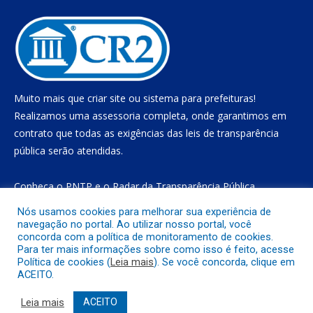
Muito mais que
criar site
ou
sistema para prefeituras
!
Realizamos uma
assessoria
completa, onde garantimos em
contrato que todas as exigências das
leis de transparência
pública
serão atendidas.
Conheça o
PNTP
e o
Radar da Transparência Pública
Nós usamos cookies para melhorar sua experiência de
navegação no portal. Ao utilizar nosso portal, você
concorda com a política de monitoramento de cookies.
Todos os direitos reservados a Prefeitura Municipal de Gurupá
Para ter mais informações sobre como isso é feito, acesse
Política de cookies (
Leia mais
). Se você concorda, clique em
ACEITO.
Mapa do Site
Acessar Área Administrativa
Acessar o Webmail
Leia mais
ACEITO