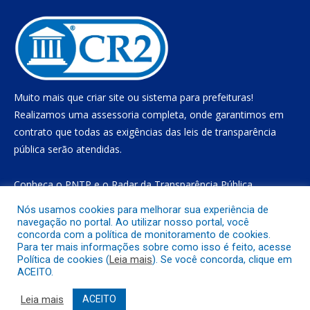
Muito mais que
criar site
ou
sistema para prefeituras
!
Realizamos uma
assessoria
completa, onde garantimos em
contrato que todas as exigências das
leis de transparência
pública
serão atendidas.
Conheça o
PNTP
e o
Radar da Transparência Pública
Nós usamos cookies para melhorar sua experiência de
navegação no portal. Ao utilizar nosso portal, você
concorda com a política de monitoramento de cookies.
Todos os direitos reservados a Prefeitura Municipal de Gurupá
Para ter mais informações sobre como isso é feito, acesse
Política de cookies (
Leia mais
). Se você concorda, clique em
ACEITO.
Mapa do Site
Acessar Área Administrativa
Acessar o Webmail
Leia mais
ACEITO