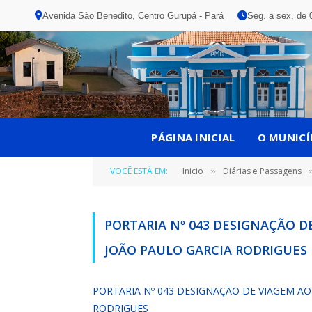
Avenida São Benedito, Centro Gurupá - Pará
Seg. a sex. de 
PÁGINA INICIAL
O MUNICÍ
VOCÊ ESTÁ EM:
Inicio
Diárias e Passagens
»
PORTARIA Nº 043 DESIGNAÇÃO 
JOÃO PAULO GARCIA RODRIGUES
PORTARIA Nº 043 DESIGNAÇÃO DE VIAGEM A
RODRIGUES