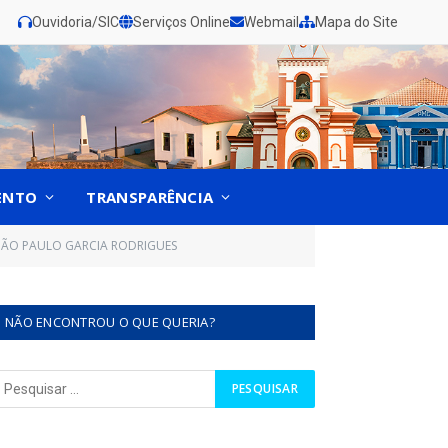
Ouvidoria/SIC
Serviços Online
Webmail
Mapa do Site
ENTO
TRANSPARÊNCIA
OÃO PAULO GARCIA RODRIGUES
NÃO ENCONTROU O QUE QUERIA?