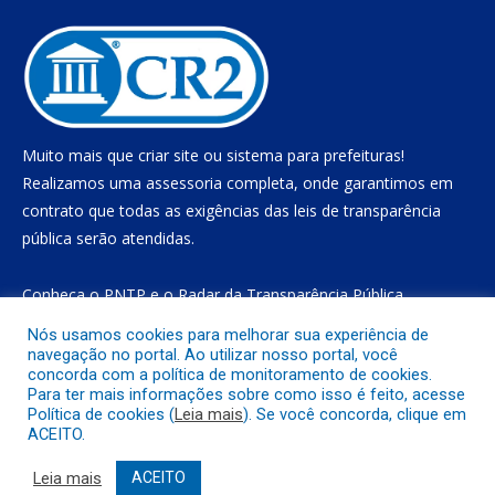
Muito mais que
criar site
ou
sistema para prefeituras
!
Realizamos uma
assessoria
completa, onde garantimos em
contrato que todas as exigências das
leis de transparência
pública
serão atendidas.
Conheça o
PNTP
e o
Radar da Transparência Pública
Nós usamos cookies para melhorar sua experiência de
navegação no portal. Ao utilizar nosso portal, você
concorda com a política de monitoramento de cookies.
Todos os direitos reservados a Prefeitura Municipal de Gurupá
Para ter mais informações sobre como isso é feito, acesse
Política de cookies (
Leia mais
). Se você concorda, clique em
ACEITO.
Mapa do Site
Acessar Área Administrativa
Acessar o Webmail
Leia mais
ACEITO