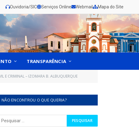
Ouvidoria/SIC
Serviços Online
Webmail
Mapa do Site
ENTO
TRANSPARÊNCIA
VIL E CRIMINAL – IZOMARA B. ALBUQUERQUE
NÃO ENCONTROU O QUE QUERIA?