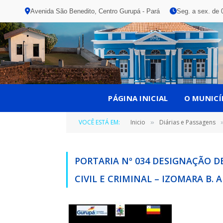
Avenida São Benedito, Centro Gurupá - Pará
Seg. a sex. de 
PÁGINA INICIAL
O MUNICÍ
VOCÊ ESTÁ EM:
Inicio
Diárias e Passagens
»
PORTARIA Nº 034 DESIGNAÇÃO D
CIVIL E CRIMINAL – IZOMARA B.