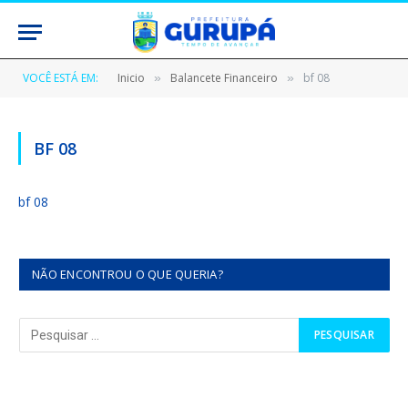
VOCÊ ESTÁ EM:
Inicio
Balancete Financeiro
bf 08
»
»
BF 08
bf 08
NÃO ENCONTROU O QUE QUERIA?