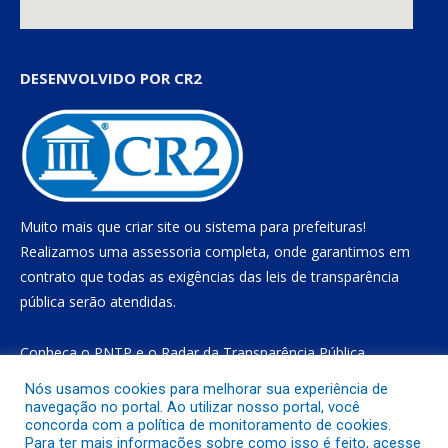
DESENVOLVIDO POR CR2
Muito mais que
criar site
ou
sistema para prefeituras
!
Realizamos uma
assessoria
completa, onde garantimos em
contrato que todas as exigências das
leis de transparência
pública
serão atendidas.
Conheça o
PNTP
e o
Radar da Transparência Pública
Nós usamos cookies para melhorar sua experiência de
navegação no portal. Ao utilizar nosso portal, você
concorda com a política de monitoramento de cookies.
Todos os direitos reservados a Prefeitura Municipal de Gurupá
Para ter mais informações sobre como isso é feito, acesse