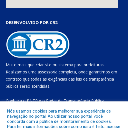
DESENVOLVIDO POR CR2
Muito mais que
criar site
ou
sistema para prefeituras
!
Realizamos uma
assessoria
completa, onde garantimos em
contrato que todas as exigências das
leis de transparência
pública
serão atendidas.
Conheça o
PNTP
e o
Radar da Transparência Pública
Nós usamos cookies para melhorar sua experiência de
navegação no portal. Ao utilizar nosso portal, você
concorda com a política de monitoramento de cookies.
Todos os direitos reservados a Prefeitura Municipal de Gurupá
Para ter mais informações sobre como isso é feito, acesse