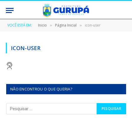
VOCÊ ESTÁ EM:
Inicio
Página Inicial
icon-user
»
»
ICON-USER
NÃO ENCONTROU O QUE QUERIA?