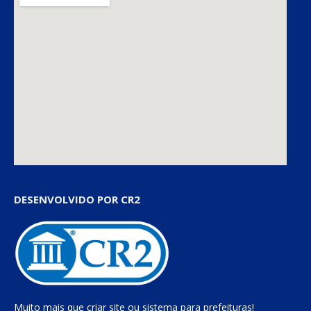
DESENVOLVIDO POR CR2
Muito mais que
criar site
ou
sistema para prefeituras
!