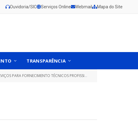
Ouvidoria/SIC
Serviços Online
Webmail
Mapa do Site
ENTO
TRANSPARÊNCIA
TORIA E ASSESSORIA ADVOCATÍCIA PARA SECRETARIA MUNICIPAL DE EDUCAÇÃO DE GURUPÁ/PA)