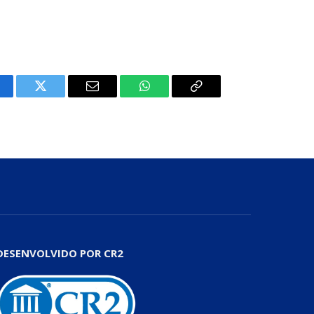
cebook
Twitter
E-
WhatsApp
Copiar
mail
Link
DESENVOLVIDO POR CR2