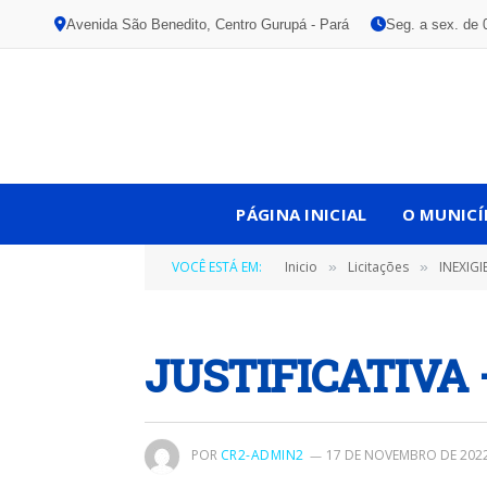
Avenida São Benedito, Centro Gurupá - Pará
Seg. a sex. de 
PÁGINA INICIAL
O MUNICÍ
VOCÊ ESTÁ EM:
Inicio
Licitações
INEXIGIBILIDA
»
»
JUSTIFICATIVA –
POR
CR2-ADMIN2
17 DE NOVEMBRO DE 202