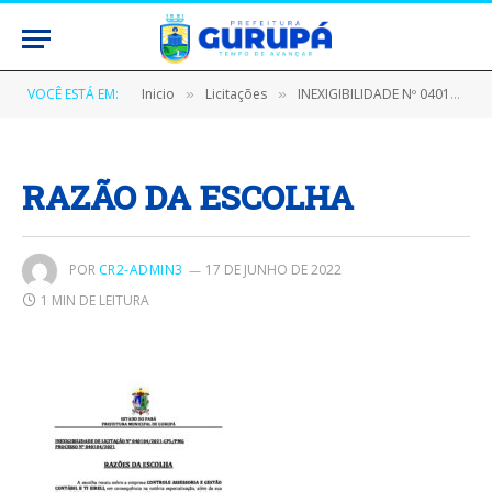
VOCÊ ESTÁ EM:
Inicio
Licitações
INEXIGIBILIDADE Nº 040104/2021 (PROCESSO ADMINISTRATIVO PARA A CONTRATAÇÃO DE SERVIÇOS TÉCNICOS ESPECIALIZADOS DE ASSESSORIA E CONSULTORIA CONTÁBIL, PARA DESENVOLVER ATIVIDADES NO ÂMBITO DA GESTÃO ADMINISTRATIVA NAS ÁREAS TÉCNICO – CONTÁBIL, ORÇAMENTARIA, PATRIMONIAL E FINANCEIRA)
»
»
RAZÃO DA ESCOLHA
POR
CR2-ADMIN3
17 DE JUNHO DE 2022
1 MIN DE LEITURA