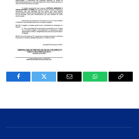
Facebook
Twitter
E-
WhatsApp
Copiar
mail
Link