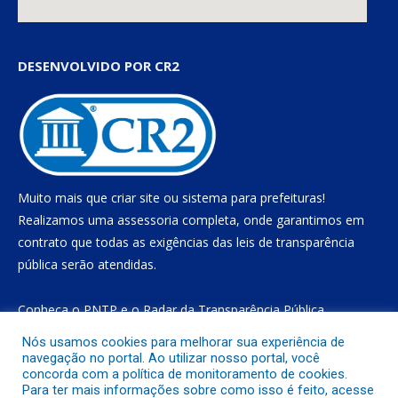
DESENVOLVIDO POR CR2
Muito mais que
criar site
ou
sistema para prefeituras
!
Realizamos uma
assessoria
completa, onde garantimos em
contrato que todas as exigências das
leis de transparência
pública
serão atendidas.
Conheça o
PNTP
e o
Radar da Transparência Pública
Nós usamos cookies para melhorar sua experiência de
navegação no portal. Ao utilizar nosso portal, você
concorda com a política de monitoramento de cookies.
Todos os direitos reservados a Prefeitura Municipal de Gurupá
Para ter mais informações sobre como isso é feito, acesse