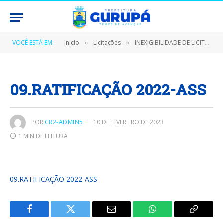
VOCÊ ESTÁ EM:
Inicio
Licitações
INEXIGIBILIDADE DE LICITAÇÃO Nº 160101/2023-CPL (CONTRATAÇÃO DE SERVIÇOS TÉCNICOS ESPECIALIZADOS DE ASSESSORIA E CONSULTORIA CONTÁBIL, PARA DESENVOLVER ATIVIDADES NO ÂMBITO DA GESTÃO ADMINISTRATIVA NAS ÁREAS TÉCNICO – CONTÁBIL, ORÇAMENTÁRIA, PATRIMONIAL E FINANCEIRA,)
»
»
09.RATIFICAÇÃO 2022-ASS
POR
CR2-ADMIN5
10 DE FEVEREIRO DE 2023
1 MIN DE LEITURA
09.RATIFICAÇÃO 2022-ASS
Facebook
Twitter
E-
WhatsApp
Copiar