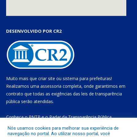
DESENVOLVIDO POR CR2
Muito mais que
criar site
ou
sistema para prefeituras
!
Realizamos uma
assessoria
completa, onde garantimos em
contrato que todas as exigências das
leis de transparência
pública
serão atendidas.
Conheça o
PNTP
e o
Radar da Transparência Pública
Nós usamos cookies para melhorar sua experiência de
navegação no portal. Ao utilizar nosso portal, você