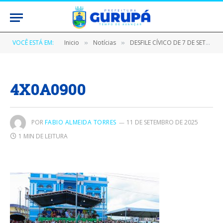
VOCÊ ESTÁ EM:
Inicio
Notícias
DESFILE CÍVICO DE 7 DE SETEMBRO EM GURUPÁ DESTACA A COP30 E REFORÇA O COMPROMISSO COM O MEIO AMBIENTE
»
»
4X0A0900
POR
FABIO ALMEIDA TORRES
11 DE SETEMBRO DE 2025
1 MIN DE LEITURA