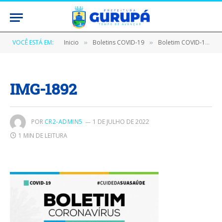
VOCÊ ESTÁ EM:
Inicio
Boletins COVID-19
Boletim COVID-19 (29/04/2020)
»
»
IMG-1892
POR
CR2-ADMIN5
1 DE JULHO DE 2022
1 MIN DE LEITURA