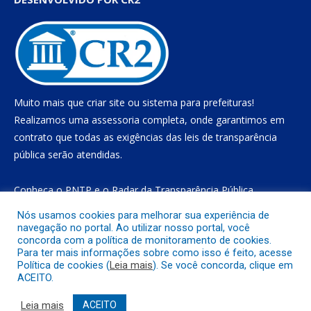
Muito mais que
criar site
ou
sistema para prefeituras
!
Realizamos uma
assessoria
completa, onde garantimos em
contrato que todas as exigências das
leis de transparência
pública
serão atendidas.
Conheça o
PNTP
e o
Radar da Transparência Pública
Nós usamos cookies para melhorar sua experiência de
navegação no portal. Ao utilizar nosso portal, você
concorda com a política de monitoramento de cookies.
Todos os direitos reservados a Prefeitura Municipal de Gurupá
Para ter mais informações sobre como isso é feito, acesse
Política de cookies (
Leia mais
). Se você concorda, clique em
ACEITO.
Mapa do Site
Acessar Área Administrativa
Acessar o Webmail
Leia mais
ACEITO