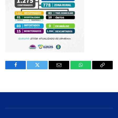
Facebook
Twitter
E-
WhatsApp
Copiar
mail
Link