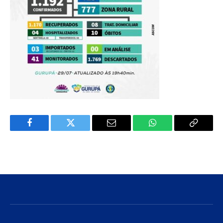
Facebook
Twitter
E-
WhatsApp
Copiar
mail
Link