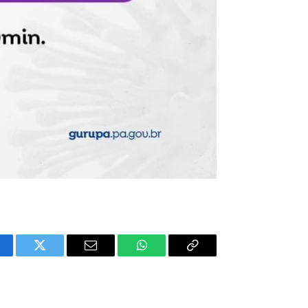
cebook
Twitter
E-
WhatsApp
Copiar
mail
Link