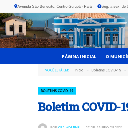
Avenida São Benedito, Centro Gurupá - Pará
Seg. a sex. de 
PÁGINA INICIAL
O MUNICÍ
VOCÊ ESTÁ EM:
Inicio
Boletins COVID-19
»
»
BOLETINS COVID-19
Boletim COVID-19
POR
CR2-ADMIN8
27 DE JANEIRO DE 2021